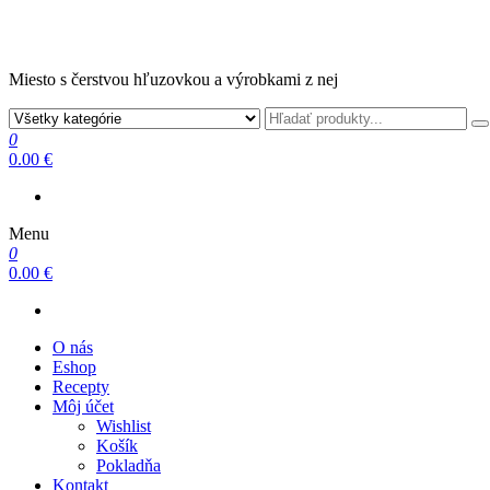
Miesto s čerstvou hľuzovkou a výrobkami z nej
0
0.00 €
Menu
0
0.00 €
O nás
Eshop
Recepty
Môj účet
Wishlist
Košík
Pokladňa
Kontakt