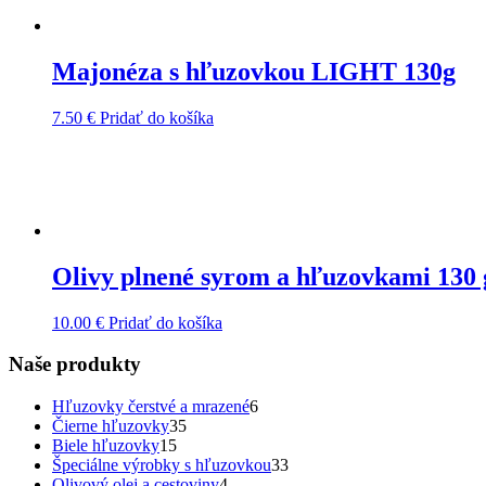
Majonéza s hľuzovkou LIGHT 130g
7.50
€
Pridať do košíka
Olivy plnené syrom a hľuzovkami 130 
10.00
€
Pridať do košíka
Naše produkty
6
Hľuzovky čerstvé a mrazené
6
35
produktov
Čierne hľuzovky
35
15
produktov
Biele hľuzovky
15
produktov
33
Špeciálne výrobky s hľuzovkou
33
4
produktov
Olivový olej a cestoviny
4