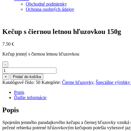
Obchodné podmienky
Ochrana osobných údajov
Kečup s čiernou letnou hľuzovkou 150g
7.50
€
Kečup jemný s čiernou letnou hľuzovkou
-
množstvo
Kečup
+
Pridať do košíka
s
Katalógové číslo:
50
Kategórie:
Čierne hľuzovky
,
Špeciálne výrobky
čiernou
letnou
Popis
hľuzovkou
Ďalšie informácie
150g
Popis
Spojením jemného paradajkového kečupu a čiernej hľuzovky vzniká 
pečené rebierka potrené hľúzovkovým kečupom potešia vyberavé jazýč