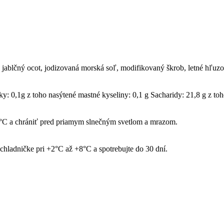
, jablčný ocot, jodizovaná morská soľ, modifikovaný škrob, letné hľuzo
y: 0,1g z toho nasýtené mastné kyseliny: 0,1 g Sacharidy: 21,8 g z toh
°C a chrániť pred priamym slnečným svetlom a mrazom.
 chladničke pri +2°C až +8°C a spotrebujte do 30 dní.