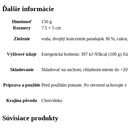
Ďalšie informácie
Hmotnosť
150 g
Rozmery
7.5 × 5 cm
Zloženie
voda, dvojitý koncentrát paradajok 30 %, cukor
Výživové údaje
Energetická hodnota: 397 kJ /93kcal (100 g) Tuk
Skladovanie
Skladovať na suchom, chladnom mieste do +20
Príprava a použitie
Pred použitím potraste. Po otvorení uchovajte v
Krajina pôvodu
Chorvátsko
Súvisiace produkty