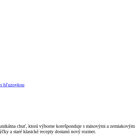
 s hľuzovkou
unikátna chuť, ktorá výborne korešponduje s mäsovými a zemiakovými
ky a staré klasické recepty dostanú nový rozmer.