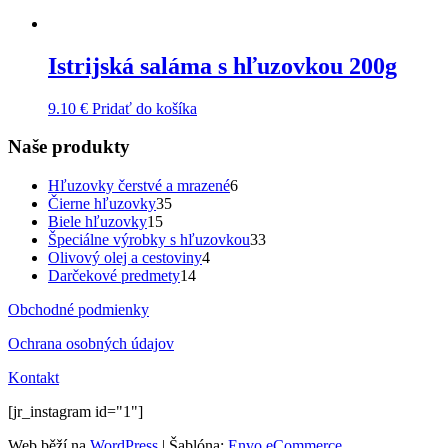
Istrijská saláma s hľuzovkou 200g
9.10
€
Pridať do košíka
Naše produkty
6
Hľuzovky čerstvé a mrazené
6
35
produktov
Čierne hľuzovky
35
15
produktov
Biele hľuzovky
15
produktov
33
Špeciálne výrobky s hľuzovkou
33
4
produktov
Olivový olej a cestoviny
4
14
produkty
Darčekové predmety
14
produktov
Obchodné podmienky
Ochrana osobných údajov
Kontakt
[jr_instagram id="1"]
Web běží na
WordPress
|
Šablóna:
Envo eCommerce