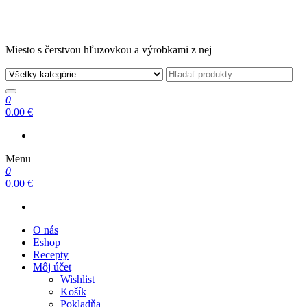
Miesto s čerstvou hľuzovkou a výrobkami z nej
0
0.00 €
Menu
0
0.00 €
O nás
Eshop
Recepty
Môj účet
Wishlist
Košík
Pokladňa