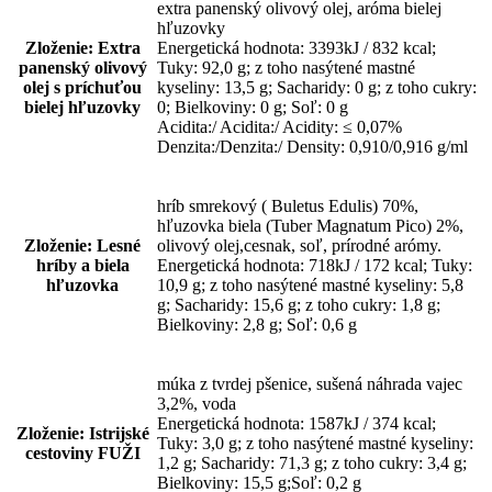
extra panenský olivový olej, aróma bielej
hľuzovky
Zloženie: Extra
Energetická hodnota: 3393kJ / 832 kcal;
panenský olivový
Tuky: 92,0 g; z toho nasýtené mastné
olej s príchuťou
kyseliny: 13,5 g; Sacharidy: 0 g; z toho cukry:
bielej hľuzovky
0; Bielkoviny: 0 g; Soľ: 0 g
Acidita:/ Acidita:/ Acidity: ≤ 0,07%
Denzita:/Denzita:/ Density: 0,910/0,916 g/ml
hríb smrekový ( Buletus Edulis) 70%,
hľuzovka biela (Tuber Magnatum Pico) 2%,
Zloženie: Lesné
olivový olej,cesnak, soľ, prírodné arómy.
hríby a biela
Energetická hodnota: 718kJ / 172 kcal; Tuky:
hľuzovka
10,9 g; z toho nasýtené mastné kyseliny: 5,8
g; Sacharidy: 15,6 g; z toho cukry: 1,8 g;
Bielkoviny: 2,8 g; Soľ: 0,6 g
múka z tvrdej pšenice, sušená náhrada vajec
3,2%, voda
Energetická hodnota: 1587kJ / 374 kcal;
Zloženie: Istrijské
Tuky: 3,0 g; z toho nasýtené mastné kyseliny:
cestoviny FUŽI
1,2 g; Sacharidy: 71,3 g; z toho cukry: 3,4 g;
Bielkoviny: 15,5 g;Soľ: 0,2 g