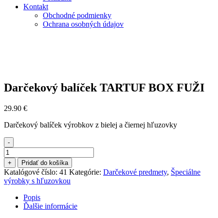
Kontakt
Obchodné podmienky
Ochrana osobných údajov
Darčekový balíček TARTUF BOX FUŽI
29.90
€
Darčekový balíček výrobkov z bielej a čiernej hľuzovky
-
množstvo
Darčekový
+
Pridať do košíka
balíček
Katalógové číslo:
41
Kategórie:
Darčekové predmety
,
Špeciálne
TARTUF
výrobky s hľuzovkou
BOX
FUŽI
Popis
Ďalšie informácie