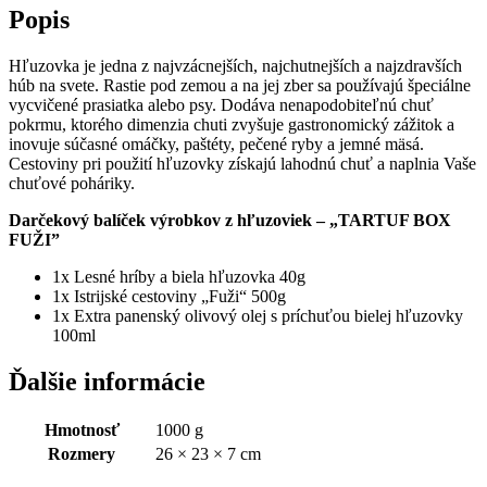
Popis
Hľuzovka je jedna z najvzácnejších, najchutnejších a najzdravších
húb na svete. Rastie pod zemou a na jej zber sa používajú špeciálne
vycvičené prasiatka alebo psy. Dodáva nenapodobiteľnú chuť
pokrmu, ktorého dimenzia chuti zvyšuje gastronomický zážitok a
inovuje súčasné omáčky, paštéty, pečené ryby a jemné mäsá.
Cestoviny pri použití hľuzovky získajú lahodnú chuť a naplnia Vaše
chuťové poháriky.
Darčekový balíček výrobkov z hľuzoviek
– „TARTUF BOX
FUŽI”
1x Lesné hríby a biela hľuzovka 40g
1x Istrijské cestoviny „Fuži“ 500g
1x Extra panenský olivový olej s príchuťou bielej hľuzovky
100ml
Ďalšie informácie
Hmotnosť
1000 g
Rozmery
26 × 23 × 7 cm