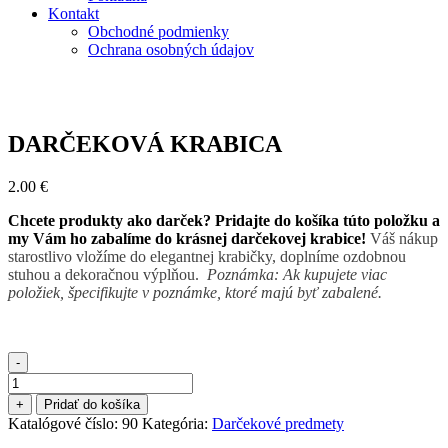
Kontakt
Obchodné podmienky
Ochrana osobných údajov
DARČEKOVÁ KRABICA
2.00
€
Chcete produkty ako darček? Pridajte do košíka túto položku a
my Vám ho zabalíme do krásnej darčekovej krabice!
Váš nákup
starostlivo vložíme do elegantnej krabičky, doplníme ozdobnou
stuhou a dekoračnou výplňou.
Poznámka: Ak kupujete viac
položiek, špecifikujte v poznámke, ktoré majú byť zabalené.
-
množstvo
DARČEKOVÁ
+
Pridať do košíka
KRABICA
Katalógové číslo:
90
Kategória:
Darčekové predmety