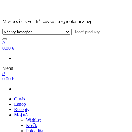
Miesto s čerstvou hľuzovkou a výrobkami z nej
0
0.00 €
Menu
0
0.00 €
O nás
Eshop
Recepty
Môj účet
Wishlist
Košík
Pokladňa