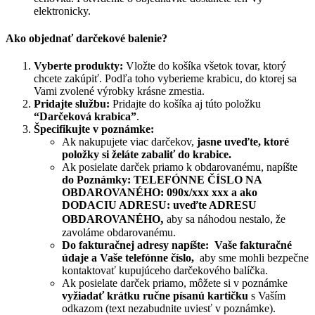
elektronicky.
Ako objednať darčekové balenie?
Vyberte produkty:
Vložte do košíka všetok tovar, ktorý
chcete zakúpiť. Podľa toho vyberieme krabicu, do ktorej sa
Vami zvolené výrobky krásne zmestia.
Pridajte službu:
Pridajte do košíka aj túto položku
“Darčeková krabica”
.
Špecifikujte v poznámke:
Ak nakupujete viac darčekov,
jasne uveďte, ktoré
položky si želáte zabaliť do krabice.
Ak posielate darček priamo k obdarovanému, napíšte
do Poznámky: TELEFÓNNE ČÍSLO NA
OBDAROVANÉHO: 090x/xxx xxx a ako
DODACIU ADRESU: uveďte ADRESU
,
OBDAROVANÉHO
aby sa náhodou nestalo, že
zavoláme obdarovanému.
Do fakturačnej adresy napíšte: Vaše fakturačné
údaje a Vaše telefónne číslo,
aby sme mohli bezpečne
kontaktovať kupujúceho darčekového balíčka.
Ak posielate darček priamo, môžete si v poznámke
vyžiadať krátku ručne písanú kartičku
s Vaším
odkazom (text nezabudnite uviesť v poznámke).