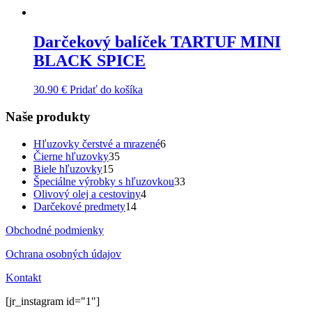
Darčekový balíček TARTUF MINI
BLACK SPICE
30.90
€
Pridať do košíka
Naše produkty
6
Hľuzovky čerstvé a mrazené
6
35
produktov
Čierne hľuzovky
35
15
produktov
Biele hľuzovky
15
produktov
33
Špeciálne výrobky s hľuzovkou
33
4
produktov
Olivový olej a cestoviny
4
14
produkty
Darčekové predmety
14
produktov
Obchodné podmienky
Ochrana osobných údajov
Kontakt
[jr_instagram id="1"]