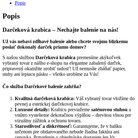
Popis
Popis
Darčeková krabica – Nechajte balenie na nás!
Už vás nebaví zdĺhavé balenie alebo chcete svojmu blízkemu
poslať dokonalý darček priamo domov?
S našou službou
Darčeková krabica
premeníme akýkoľvek
vybraný tovar z nášho e-shopu na elegantne zabalený darček,
pripravený okamžite urobiť radosť! Už nemusíte zháňať papier,
stuhy ani lepiacu pásku – všetko urobíme za Vás!
Čo služba Darčekové balenie zahŕňa?
Kvalitná darčeková krabica:
Váš vybraný tovar vložíme do
pevnej a estetickej darčekovej krabice.
Luxusné detaily:
Krabicu previažeme
saténovou stuhou
a
vnútro vystelieme dekoračnou výplňou – drevitou vlnou pre
vizuálny zážitok a ochranu tovaru.
Starostlivosť a diskrétnosť:
Garantujeme, že v balíku
určenom pre obdarovaného nebude žiadna faktúra ani
cenovka. Potvrdenie o objednávke dostanete len Vy