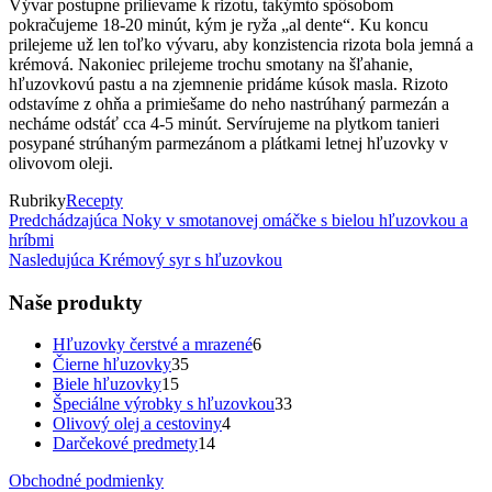
Vývar postupne prilievame k rizotu, takýmto spôsobom
pokračujeme 18-20 minút, kým je ryža „al dente“. Ku koncu
prilejeme už len toľko vývaru, aby konzistencia rizota bola jemná a
krémová. Nakoniec prilejeme trochu smotany na šľahanie,
hľuzovkovú pastu a na zjemnenie pridáme kúsok masla. Rizoto
odstavíme z ohňa a primiešame do neho nastrúhaný parmezán a
necháme odstáť cca 4-5 minút. Servírujeme na plytkom tanieri
posypané strúhaným parmezánom a plátkami letnej hľuzovky v
olivovom oleji.
Rubriky
Recepty
Navigácia
Predchádzajúci
Predchádzajúca
Noky v smotanovej omáčke s bielou hľuzovkou a
príspevok
hríbmi
v
Nasledujúci
Nasledujúca
Krémový syr s hľuzovkou
článku
príspevok
Naše produkty
6
Hľuzovky čerstvé a mrazené
6
35
produktov
Čierne hľuzovky
35
15
produktov
Biele hľuzovky
15
produktov
33
Špeciálne výrobky s hľuzovkou
33
4
produktov
Olivový olej a cestoviny
4
14
produkty
Darčekové predmety
14
produktov
Obchodné podmienky