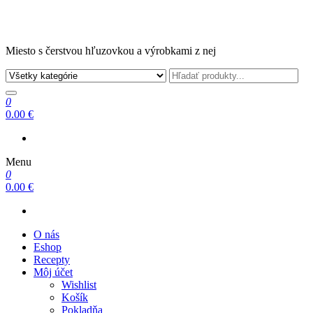
Miesto s čerstvou hľuzovkou a výrobkami z nej
0
0.00 €
Menu
0
0.00 €
O nás
Eshop
Recepty
Môj účet
Wishlist
Košík
Pokladňa