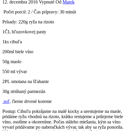
12. decembra 2016
Vypnuté
Od
Marek
Počet porcií: 2 / Čas prípravy: 30 minút
Prísady: 220g ryža na rizoto
1ČL hľuzovkovej pasty
1ks cibuľa
200ml biele víno
50g maslo
550 ml vývar
2PL smotana na šľahanie
30g strúhaný parmezán
soľ,
čierne drvené korenie
Postup: Cibuľu pokrájame na malé kocky a urestujeme na masle,
pridáme ryžu vhodnú na rizoto, krátko restujeme a prilejeme biele
víno, osolíme a okoreníme. Počas stáleho miešania, kým sa víno
vyvarí pridávame po naberačkách vývar, tak aby sa ryža ponorila.